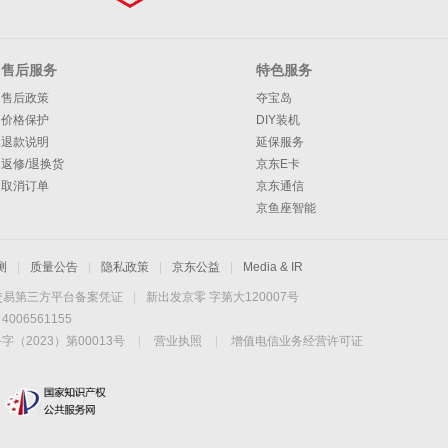
售后服务
特色服务
售后政策
夺宝岛
价格保护
DIY装机
退款说明
延保服务
返修/退换货
京东E卡
取消订单
京东通信
京鱼座智能
测
|
质量公告
|
隐私政策
|
京东公益
|
Media & IR
交易第三方平台备案凭证
|
新出发京零 字第大120007号
06561155
2023）第00013号
|
营业执照
|
增值电信业务经营许可证