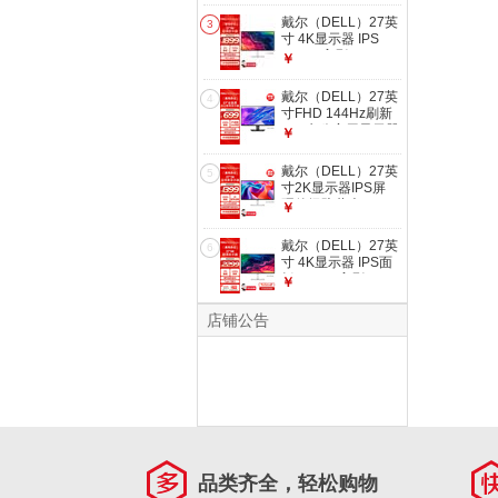
硬件级防蓝光
戴尔（DELL）27英
3
SE2426H
寸 4K显示器 IPS
120Hz高刷
￥
99%sRGB 硬件防蓝
光 1500:1 虾农助手
戴尔（DELL）27英
4
办公娱乐显示屏
寸FHD 144Hz刷新
S2725QS
IPS 办公家用显示器
￥
电竞游戏电脑显示屏
硬件防蓝光
戴尔（DELL）27英
5
SE2725HM升级款
寸2K显示器IPS屏
SE2726H
硬件级防蓝光
￥
144Hz 99%sRGB
双音响 旋转升降 电
戴尔（DELL）27英
6
竞游戏电脑显示屏
寸 4K显示器 IPS面
S2725DSM
板 120Hz高刷 Type-
￥
C 65W 硬件防蓝光
1500:1 办公娱乐显
店铺公告
示屏 S2725QC
品类齐全，轻松购物