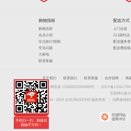
购物指南
配送方式
购物流程
上门自提
会员介绍
211限时达
生活旅行/团购
配送服务查
常见问题
配送费收取
大家电
联系客服
关于我们
|
联系我们
|
联系客服
|
合作招商
|
商
京公网安备 11000002000088号
|
京ICP备1104170
互联网出版许
Copyright © 2004 -
2026
京东JINGDONG 版权所有
|
消费者维权热
手机扫一扫，劲爆优
惠触手可得！
手机扫一扫，劲爆优
惠触手可得！