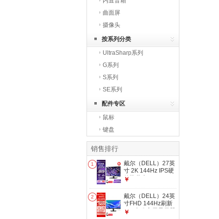
内置音箱
曲面屏
摄像头
按系列分类
UltraSharp系列
G系列
S系列
SE系列
配件专区
鼠标
键盘
销售排行
戴尔（DELL）27英
1
寸 2K 144Hz IPS硬
件防蓝光 FreeSync
￥
99%sRGB 办公家用
显示器 游戏电竞电
戴尔（DELL）24英
2
脑显示屏 SE2726D
寸FHD 144Hz刷新
IPS 办公家用显示器
￥
电脑显示屏电竞游戏