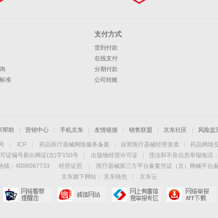
支付方式
货到付款
在线支付
询
分期付款
标准
公司转账
家帮助
|
营销中心
|
手机京东
|
友情链接
|
销售联盟
|
京东社区
|
风险监
4号
|
ICP
|
药品医疗器械网络服务备案
|
自营医疗器械经营资质
|
药品网络
可证编号新出网证(京)字150号
|
出版物经营许可证
|
违法和不良信息举报电话：40
线：4006067733
经营证照
|
医疗器械第三方平台备案凭证（京）网械平台备字（
京东旗下网站：
京东钱包
|
京东云