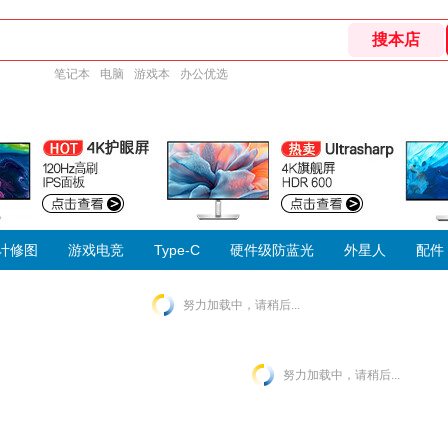
笔记本
电脑
游戏本
办公优选
计修图
游戏电竞
Type-C
硬件级防蓝光
外星人
配件
努力加载中，请稍后...
努力加载中，请稍后...