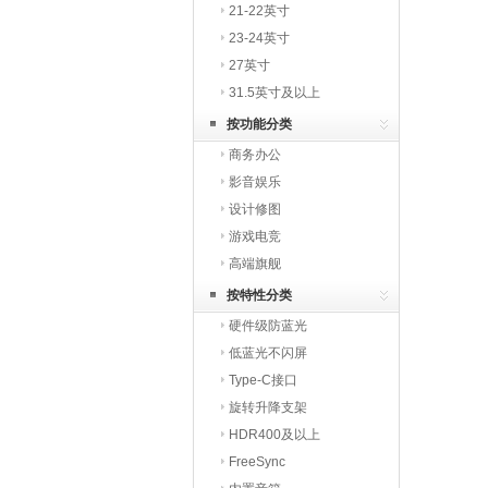
21-22英寸
23-24英寸
27英寸
31.5英寸及以上
按功能分类
商务办公
影音娱乐
设计修图
游戏电竞
高端旗舰
按特性分类
硬件级防蓝光
低蓝光不闪屏
Type-C接口
旋转升降支架
HDR400及以上
FreeSync